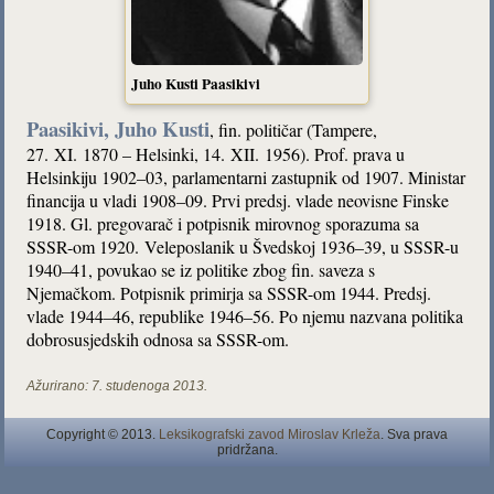
Juho Kusti Paasikivi
Paasikivi, Juho Kusti
, fin. političar (Tampere,
27. XI. 1870 – Helsinki, 14. XII. 1956). Prof. prava u
Helsinkiju 1902–03, parlamentarni zastupnik od 1907. Ministar
financija u vladi 1908–09. Prvi predsj. vlade neovisne Finske
1918. Gl. pregovarač i potpisnik mirovnog sporazuma sa
SSSR-om 1920. Veleposlanik u Švedskoj 1936–39, u SSSR-u
1940–41, povukao se iz politike zbog fin. saveza s
Njemačkom. Potpisnik primirja sa SSSR-om 1944. Predsj.
vlade 1944–46, republike 1946–56. Po njemu nazvana politika
dobrosusjedskih odnosa sa SSSR-om.
Ažurirano:
7. studenoga 2013.
Copyright © 2013.
Leksikografski zavod Miroslav Krleža
. Sva prava
pridržana.