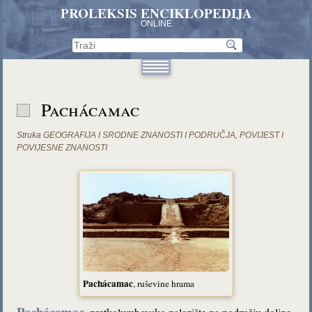
PROLEKSIS ENCIKLOPEDIJA
ONLINE
Pachácamac
Struka
GEOGRAFIJA I SRODNE ZNANOSTI I PODRUČJA
,
POVIJEST I
POVIJESNE ZNANOSTI
Pachácamac
, ruševine hrama
Pachácamac