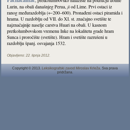
, pretkolumbovsko nalazište na području doline
Lurin, na obali današnjeg Perua,
ji
od Lime. Prvi ostaci iz
ranog međurazdoblja (←200–600). Pronađeni ostaci piramida i
hrama. U razdoblju od VII. do XI. st. značajno svetište te
najznačajnije naselje carstva Huari na obali. U kasnom
pretkolumbovskom vremenu Inke na lokalitetu grade hram
Sunca i proročište (svetište). Hram i svetište razrušeni u
razdoblju španj. osvajanja 1532.
Objavljeno:
22. lipnja 2012.
Copyright © 2013.
Leksikografski zavod Miroslav Krleža
. Sva prava
pridržana.