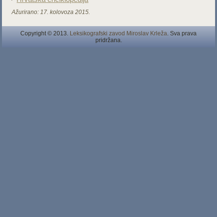
Ažurirano:
17. kolovoza 2015.
Copyright © 2013.
Leksikografski zavod Miroslav Krleža
. Sva prava
pridržana.