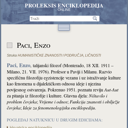
PROLEKSIS ENCIKLOPEDIJA
ONLINE
Paci, Enzo
Struka
HUMANISTIČKE ZNANOSTI I PODRUČJA
,
LIČNOSTI
Paci, Enzo
,
talijanski filozof (Monterado, 18 XII. 1911 –
Milano, 21. VII. 1976). Profesor u Paviji i Milanu. Razvio
specifičnu filozofiju egzistencije vezanu i uz istraživanje kulture
kao fenomena u dijalektičkom odnosu ideje i njezina
povijesnog ostvarenja. Pokrenuo 1951. poznatu reviju
Aut-Aut
za pitanja iz filozofije i kulture. Glavna djela:
Ništavilo i
problem čovjeka
;
Vrijeme i odnos
;
Funkcija znanosti i obilježje
čovjeka
;
Ideje za fenomenologijsku enciklopediju
.
POGLEDAJ NATUKNICU U DRUGIM EDICIJAMA:
Hrvatska enciklopedija