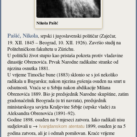
Nikola Pašić
Pašić, Nikola
, srpski i jugoslavenski političar (Zaječar,
19. XII. 1845 – Beograd, 10. XII. 1926). Završio studij na
Politehničkom fakultetu u Zürichu.
U politički život stupio kao pristaša pokreta protiv vladavine
dinastije Obrenovića. Prvak Narodne radikalne stranke od
njezina osnutka 1881.
U vrijeme Timočke bune (1883) sklonio se s još nekoliko
radikala u Bugarsku; nakon njezina gušenja osuđen na smrt u
odsutnosti. Vraća se u Srbiju nakon abdikacije Milana
Obrenovića 1889. Bio je predsjednik Narodne skupštine, zatim
gradonačelnik Beograda (u tri navrata), predsjednik
ministarskoga savjeta Kraljevine Srbije (srpske vlade) za
Aleksandra Obrenovića (1891–92).
Godine 1898. osuđen na 9 mjeseci zatvora. Iako radikali nisu
sudjelovali u →
1899, osuđen je na 5
Ivanjdanskom atentatu
godina zatvora, ali je i odmah pomilovan. Kraće vrijeme