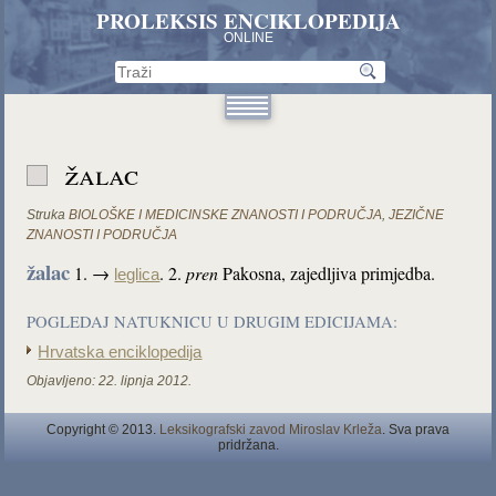
PROLEKSIS ENCIKLOPEDIJA
ONLINE
žalac
Struka
BIOLOŠKE I MEDICINSKE ZNANOSTI I PODRUČJA
,
JEZIČNE
ZNANOSTI I PODRUČJA
žalac
1. →
. 2.
pren
Pakosna, zajedljiva primjedba.
leglica
POGLEDAJ NATUKNICU U DRUGIM EDICIJAMA:
Hrvatska enciklopedija
Objavljeno:
22. lipnja 2012.
Copyright © 2013.
Leksikografski zavod Miroslav Krleža
. Sva prava
pridržana.