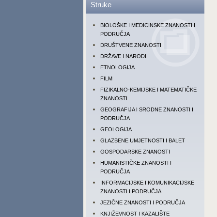
Struke
BIOLOŠKE I MEDICINSKE ZNANOSTI I
PODRUČJA
DRUŠTVENE ZNANOSTI
DRŽAVE I NARODI
ETNOLOGIJA
FILM
FIZIKALNO-KEMIJSKE I MATEMATIČKE
ZNANOSTI
GEOGRAFIJA I SRODNE ZNANOSTI I
PODRUČJA
GEOLOGIJA
GLAZBENE UMJETNOSTI I BALET
GOSPODARSKE ZNANOSTI
HUMANISTIČKE ZNANOSTI I
PODRUČJA
INFORMACIJSKE I KOMUNIKACIJSKE
ZNANOSTI I PODRUČJA
JEZIČNE ZNANOSTI I PODRUČJA
KNJIŽEVNOST I KAZALIŠTE