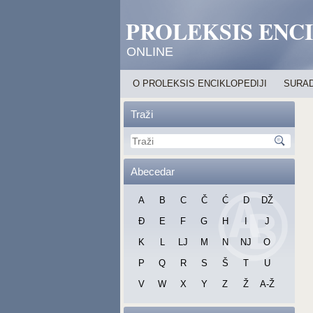
PROLEKSIS ENC
ONLINE
O PROLEKSIS ENCIKLOPEDIJI
SURAD
Traži
Abecedar
A
B
C
Č
Ć
D
DŽ
Đ
E
F
G
H
I
J
K
L
LJ
M
N
NJ
O
P
Q
R
S
Š
T
U
V
W
X
Y
Z
Ž
A-Ž