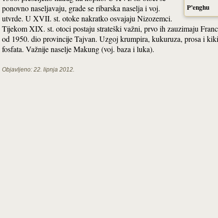
P’enghu
ponovno naseljavaju, grade se ribarska naselja i voj.
utvrde. U XVII. st. otoke nakratko osvajaju Nizozemci.
Tijekom XIX. st. otoci postaju strateški važni, prvo ih zauzimaju Franc
od 1950. dio provincije Tajvan. Uzgoj krumpira, kukuruza, prosa i kikiri
fosfata. Važnije naselje Makung (voj. baza i luka).
Objavljeno:
22. lipnja 2012.