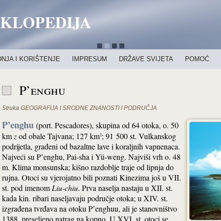
IKLOPEDIJA
NJA I KORIŠTENJE
IMPRESUM
DRŽAVE SVIJETA
POMOĆ
P’enghu
Struka
GEOGRAFIJA I SRODNE ZNANOSTI I PODRUČJA
P’enghu
(port. Pescadores), skupina od 64 otoka, o. 50
km
z
od obale Tajvana; 127 km
; 91 500 st. Vulkanskog
2
podrijetla, građeni od bazaltne lave i koraljnih vapnenaca.
Najveći su P’enghu, Pai-sha i Yü-weng. Najviši vrh o. 48
m. Klima monsunska; kišno razdoblje traje od lipnja do
rujna. Otoci su vjerojatno bili poznati Kinezima još u VII.
st. pod imenom
Liu-chiu
. Prva naselja nastaju u XII. st.
kada kin. ribari naseljavaju područje otoka; u XIV. st.
izgrađena tvrđava na otoku P’enghuu, ali je stanovništvo
1388. preseljeno natrag na kopno. U XVI. st. otoci se