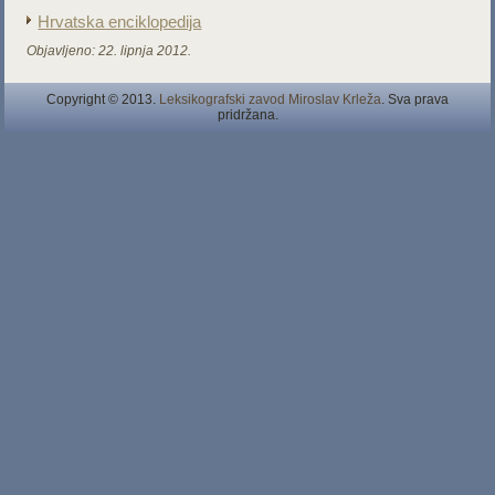
Hrvatska enciklopedija
Objavljeno:
22. lipnja 2012.
Copyright © 2013.
Leksikografski zavod Miroslav Krleža
. Sva prava
pridržana.