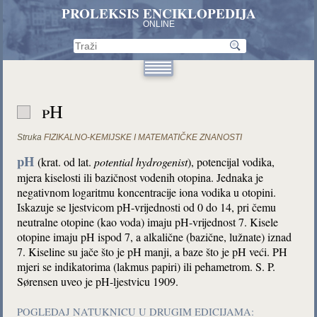
PROLEKSIS ENCIKLOPEDIJA
ONLINE
pH
Struka
FIZIKALNO-KEMIJSKE I MATEMATIČKE ZNANOSTI
pH
(krat. od lat.
potential hydrogenist
), potencijal vodika,
mjera kiselosti ili bazičnost vodenih otopina. Jednaka je
negativnom logaritmu koncentracije iona vodika u otopini.
Iskazuje se ljestvicom pH-vrijednosti od 0 do 14, pri čemu
neutralne otopine (kao voda) imaju pH-vrijednost 7. Kisele
otopine imaju pH ispod 7, a alkalične (bazične, lužnate) iznad
7. Kiseline su jače što je pH manji, a baze što je pH veći. PH
mjeri se indikatorima (lakmus papiri) ili pehametrom. S. P.
Sørensen uveo je pH-ljestvicu 1909.
POGLEDAJ NATUKNICU U DRUGIM EDICIJAMA: