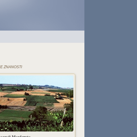
NE ZNANOSTI
nogradi Monferrato