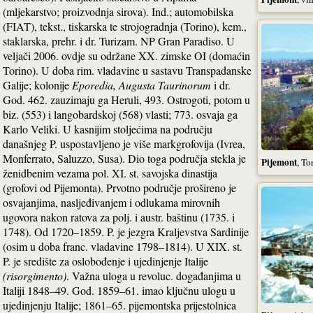
(mljekarstvo; proizvodnja sirova). Ind.; automobilska
(FIAT), tekst., tiskarska te strojogradnja (Torino), kem.,
staklarska, prehr. i dr. Turizam. NP Gran Paradiso. U
veljači 2006. ovdje su održane XX. zimske OI (domaćin
Torino). U doba rim. vladavine u sastavu Transpadanske
Galije; kolonije
Eporedia, Augusta Taurinorum
i dr.
God. 462. zauzimaju ga Heruli, 493. Ostrogoti, potom u
biz. (553) i langobardskoj (568) vlasti; 773. osvaja ga
Karlo Veliki. U kasnijim stoljećima na području
današnjeg P. uspostavljeno je više markgrofovija (Ivrea,
Monferrato, Saluzzo, Susa). Dio toga područja stekla je
Pijemont
, To
ženidbenim vezama pol. XI. st. savojska dinastija
(grofovi od Pijemonta). Prvotno područje prošireno je
osvajanjima, nasljeđivanjem i odlukama mirovnih
ugovora nakon ratova za polj. i austr. baštinu (1735. i
1748). Od 1720–1859. P. je jezgra Kraljevstva Sardinije
(osim u doba franc. vladavine 1798–1814). U XIX. st.
P. je središte za oslobođenje i ujedinjenje Italije
(risorgimento)
. Važna uloga u revoluc. događanjima u
Italiji 1848–49. God. 1859–61. imao ključnu ulogu u
ujedinjenju Italije; 1861–65. pijemontska prijestolnica