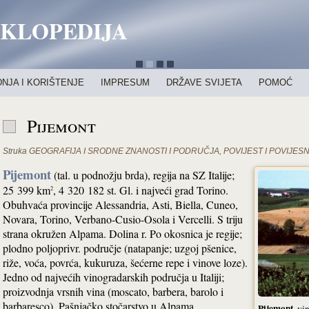
IKLOPEDIJA
NJA I KORIŠTENJE
IMPRESUM
DRŽAVE SVIJETA
POMOĆ
Pijemont
Struka
GEOGRAFIJA I SRODNE ZNANOSTI I PODRUČJA
,
POVIJEST I POVIJES
Pijemont
(tal. u podnožju brda), regija na SZ Italije;
25 399 km
, 4 320 182 st. Gl. i najveći grad Torino.
2
Obuhvaća provincije Alessandria, Asti, Biella, Cuneo,
Novara, Torino, Verbano-Cusio-Osola i Vercelli. S triju
strana okružen Alpama. Dolina r. Po okosnica je regije;
plodno poljoprivr. područje (natapanje; uzgoj pšenice,
riže, voća, povrća, kukuruza, šećerne repe i vinove loze).
Jedno od najvećih vinogradarskih područja u Italiji;
proizvodnja vrsnih vina (moscato, barbera, barolo i
barbaresco). Pašnjačko stočarstvo u Alpama
Pijemont
, vi