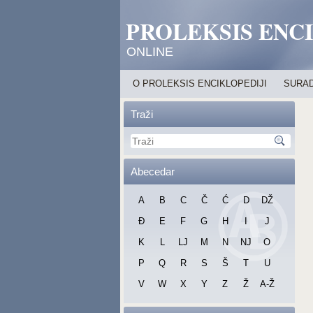
PROLEKSIS ENC
ONLINE
O PROLEKSIS ENCIKLOPEDIJI
SURAD
Traži
Abecedar
A
B
C
Č
Ć
D
DŽ
Đ
E
F
G
H
I
J
K
L
LJ
M
N
NJ
O
P
Q
R
S
Š
T
U
V
W
X
Y
Z
Ž
A-Ž