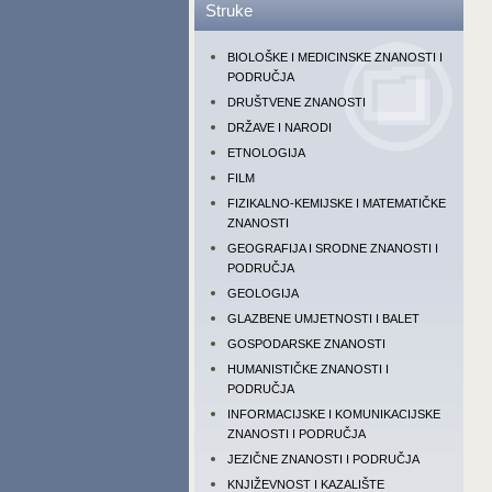
Struke
BIOLOŠKE I MEDICINSKE ZNANOSTI I
PODRUČJA
DRUŠTVENE ZNANOSTI
DRŽAVE I NARODI
ETNOLOGIJA
FILM
FIZIKALNO-KEMIJSKE I MATEMATIČKE
ZNANOSTI
GEOGRAFIJA I SRODNE ZNANOSTI I
PODRUČJA
GEOLOGIJA
GLAZBENE UMJETNOSTI I BALET
GOSPODARSKE ZNANOSTI
HUMANISTIČKE ZNANOSTI I
PODRUČJA
INFORMACIJSKE I KOMUNIKACIJSKE
ZNANOSTI I PODRUČJA
JEZIČNE ZNANOSTI I PODRUČJA
KNJIŽEVNOST I KAZALIŠTE