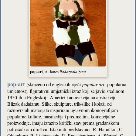
pop-art
, A. Jones
Radoznala žena
pop-art
(skraćeno od engleskih riječi
popular art:
popularna
umjetnost), figurativni umjetnički izraz koji se javio sredinom
1950-ih u Engleskoj i Americi kao reakcija na apstrakciju.
Blizak dadaizmu. Slike, skulpture, trik-slike i kolaži od
raznovrsnih materijala inspirirani uglavnom ikonografijom
popularne kulture, masmedija i predmetima komercijalne
proizvodnje, imaju izrazito kritički stav prema građanskom
potrošačkom društvu. Istaknuti predstavnici: R. Hamilton, C.
Oldenburg, R. Lichtenstein, R. Rauschenberg, A. Warhol, G.