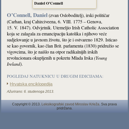
Daniel O’Connell
O’Connell, Daniel
(zvan Osloboditelj), irski političar
(Carhan, kraj Cahirciveena, 6. VIII. 1775 – Genova,
15. V. 1847). Odvjetnik. Utemeljio Irish Catholic Association
koja se zalagala za emancipaciju katolika i njihovo veće
sudjelovanje u javnom životu, što je i ostvareno 1829. Isticao
se kao govornik, kao član Brit. parlamenta (1830) pridružio se
vigovcima, što je naišlo na otpor radikalnijih irskih
revolucionara okupljenih u pokretu Mlada Irska
(Young
Ireland)
.
POGLEDAJ NATUKNICU U DRUGIM EDICIJAMA:
Hrvatska enciklopedija
Ažurirano:
6. studenoga 2013.
Copyright © 2013.
Leksikografski zavod Miroslav Krleža
. Sva prava
pridržana.