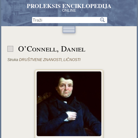
PROLEKSIS ENCIKLOPEDIJA
ONLINE
O’Connell, Daniel
Struka
DRUŠTVENE ZNANOSTI
,
LIČNOSTI