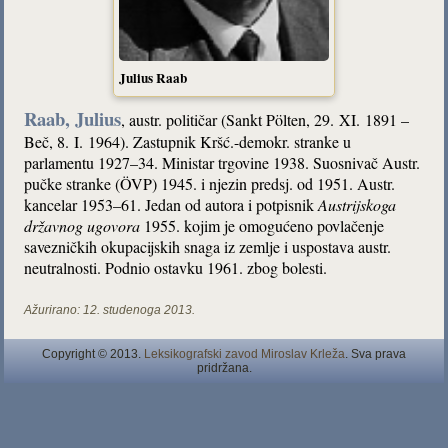
Julius Raab
Raab, Julius
, austr. političar (Sankt Pölten, 29. XI. 1891 –
Beč, 8. I. 1964). Zastupnik Kršć.-demokr. stranke u
parlamentu 1927–34. Ministar trgovine 1938. Suosnivač Austr.
pučke stranke (ÖVP) 1945. i njezin predsj. od 1951. Austr.
kancelar 1953–61. Jedan od autora i potpisnik
Austrijskoga
državnog ugovora
1955. kojim je omogućeno povlačenje
savezničkih okupacijskih snaga iz zemlje i uspostava austr.
neutralnosti. Podnio ostavku 1961. zbog bolesti.
Ažurirano:
12. studenoga 2013.
Copyright © 2013.
Leksikografski zavod Miroslav Krleža
. Sva prava
pridržana.