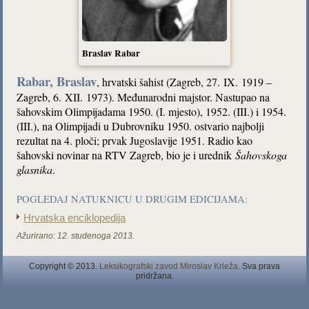
Braslav Rabar
Rabar, Braslav
, hrvatski šahist (Zagreb, 27. IX. 1919 –
Zagreb, 6. XII. 1973). Međunarodni majstor. Nastupao na
šahovskim Olimpijadama 1950. (I. mjesto), 1952. (III.) i 1954.
(III.), na Olimpijadi u Dubrovniku 1950. ostvario najbolji
rezultat na 4. ploči; prvak Jugoslavije 1951. Radio kao
šahovski novinar na RTV Zagreb, bio je i urednik
Šahovskoga
glasnika
.
POGLEDAJ NATUKNICU U DRUGIM EDICIJAMA:
Hrvatska enciklopedija
Ažurirano:
12. studenoga 2013.
Copyright © 2013.
Leksikografski zavod Miroslav Krleža
. Sva prava
pridržana.