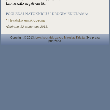
kao izrazito negativan lik.
POGLEDAJ NATUKNICU U DRUGIM EDICIJAMA:
Hrvatska enciklopedija
Ažurirano:
12. studenoga 2013.
Copyright © 2013.
Leksikografski zavod Miroslav Krleža
. Sva prava
pridržana.