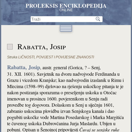
PROLEKSIS ENCIKLOPEDIJA
ONLINE
Rabatta, Josip
Struka
LIČNOSTI
,
POVIJEST I POVIJESNE ZNANOSTI
Rabatta, Josip
, austr. general (Gorica, ? – Senj,
31. XII. 1601). Savjetnik na dvoru nadvojvode Ferdinanda u
Grazu i vicedom Kranjske; kao nadvojvodin izaslanik u Rimu i
Mlecima (1598–99) djelovao na rješenju uskočkog pitanja te je
nakon postizanja sporazuma o preseljenju uskoka u Otočac
imenovan u prosincu 1600. povjerenikom u Senju radi
provedbe tog dogovora. Dolaskom u Senj u siječnju 1601,
zabranio uskocima plovidbu izvan Senjskoga kanala i dao
pogubiti uskočke vođe Martina Posedarskog i Marka Margitića
te čuvenog uskoka Dubrovčanina Jurja Maslardu. Ubijen u
pobuni. Opisan u Šenoinoj pripovijesti
Čuvaj se senjske ruke