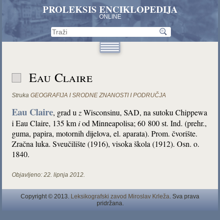
PROLEKSIS ENCIKLOPEDIJA
ONLINE
Eau Claire
Struka
GEOGRAFIJA I SRODNE ZNANOSTI I PODRUČJA
Eau Claire
, grad u
z
Wisconsinu, SAD, na sutoku Chippewa
i Eau Claire, 135 km
i
od Minneapolisa; 60 800 st. Ind. (prehr.,
guma, papira, motornih dijelova, el. aparata). Prom. čvorište.
Zračna luka. Sveučilište (1916), visoka škola (1912). Osn. o.
1840.
Objavljeno:
22. lipnja 2012.
Copyright © 2013.
Leksikografski zavod Miroslav Krleža
. Sva prava
pridržana.