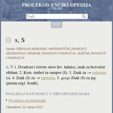
PROLEKSIS ENCIKLOPEDIJA
ONLINE
s, S
Struka
FIZIKALNO-KEMIJSKE I MATEMATIČKE ZNANOSTI
,
GEOGRAFIJA I SRODNE ZNANOSTI I PODRUČJA
,
JEZIČNE ZNANOSTI
I PODRUČJA
s, S
1. Dvadeset i četvrto slovo hrv. latinice, znak za bezvučni
sibilant. 2. Kem. simbol za sumpor (S). 3. Znak za →
sekundu
(s). 4. Znak (S) za →
. 5.
geogr
Znak (S) za jug
siemens
(prema engl. South).
POGLEDAJ NATUKNICU U DRUGIM EDICIJAMA:
Hrvatska enciklopedija
Objavljeno:
22. lipnja 2012.