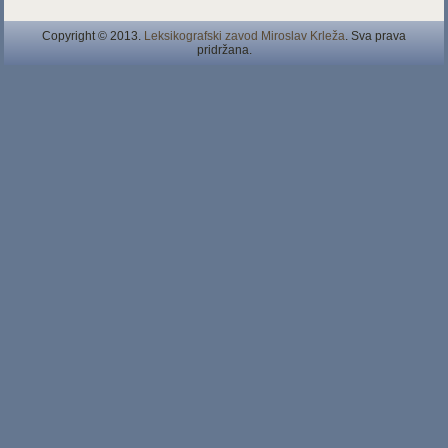
Copyright © 2013.
Leksikografski zavod Miroslav Krleža
. Sva prava
pridržana.