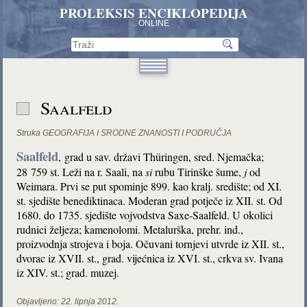
PROLEKSIS ENCIKLOPEDIJA
ONLINE
Saalfeld
Struka
GEOGRAFIJA I SRODNE ZNANOSTI I PODRUČJA
Saalfeld
,
grad u sav. državi Thüringen, sred. Njemačka;
28 759 st. Leži na r. Saali, na
si
rubu Tirinške šume,
j
od
Weimara. Prvi se put spominje 899. kao kralj. središte; od XI.
st. sjedište benediktinaca. Moderan grad potječe iz XII. st. Od
1680. do 1735. sjedište vojvodstva Saxe-Saalfeld. U okolici
rudnici željeza; kamenolomi. Metalurška, prehr. ind.,
proizvodnja strojeva i boja. Očuvani tornjevi utvrde iz XII. st.,
dvorac iz XVII. st., grad. vijećnica iz XVI. st., crkva sv. Ivana
iz XIV. st.; grad. muzej.
Objavljeno:
22. lipnja 2012.