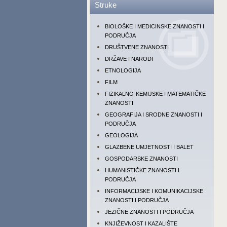
Struke
BIOLOŠKE I MEDICINSKE ZNANOSTI I
PODRUČJA
DRUŠTVENE ZNANOSTI
DRŽAVE I NARODI
ETNOLOGIJA
FILM
FIZIKALNO-KEMIJSKE I MATEMATIČKE
ZNANOSTI
GEOGRAFIJA I SRODNE ZNANOSTI I
PODRUČJA
GEOLOGIJA
GLAZBENE UMJETNOSTI I BALET
GOSPODARSKE ZNANOSTI
HUMANISTIČKE ZNANOSTI I
PODRUČJA
INFORMACIJSKE I KOMUNIKACIJSKE
ZNANOSTI I PODRUČJA
JEZIČNE ZNANOSTI I PODRUČJA
KNJIŽEVNOST I KAZALIŠTE