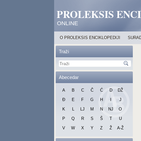
PROLEKSIS ENC
ONLINE
O PROLEKSIS ENCIKLOPEDIJI
SURAD
Traži
Abecedar
A
B
C
Č
Ć
D
DŽ
Đ
E
F
G
H
I
J
K
L
LJ
M
N
NJ
O
P
Q
R
S
Š
T
U
V
W
X
Y
Z
Ž
A-Ž