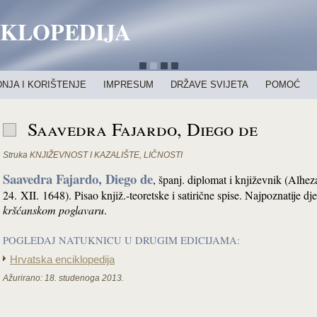
IKLOPEDIJA
NJA I KORIŠTENJE
IMPRESUM
DRŽAVE SVIJETA
POMOĆ
Saavedra Fajardo, Diego de
Struka
KNJIŽEVNOST I KAZALIŠTE
,
LIČNOSTI
Saavedra Fajardo, Diego de
, španj. diplomat i književnik (Alhe
24. XII. 1648). Pisao knjiž.-teoretske i satirične spise. Najpoznatije dje
kršćanskom poglavaru
.
POGLEDAJ NATUKNICU U DRUGIM EDICIJAMA:
Hrvatska enciklopedija
Ažurirano:
18. studenoga 2013.