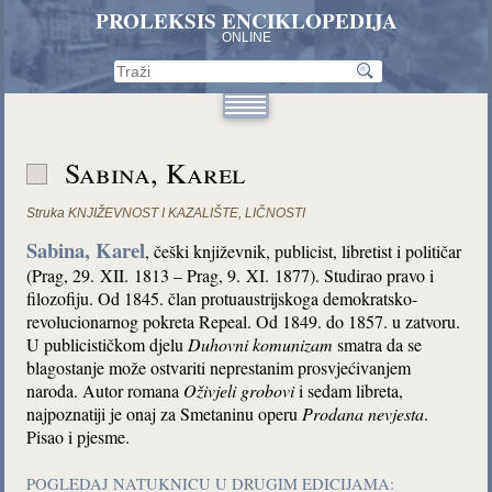
PROLEKSIS ENCIKLOPEDIJA
ONLINE
Sabina, Karel
Struka
KNJIŽEVNOST I KAZALIŠTE
,
LIČNOSTI
Sabina, Karel
, češki književnik, publicist, libretist i političar
(Prag, 29. XII. 1813 – Prag, 9. XI. 1877). Studirao pravo i
filozofiju. Od 1845. član protuaustrijskoga demokratsko-
revolucionarnog pokreta Repeal. Od 1849. do 1857. u zatvoru.
U publicističkom djelu
Duhovni komunizam
smatra da se
blagostanje može ostvariti neprestanim prosvjećivanjem
naroda. Autor romana
Oživjeli grobovi
i sedam libreta,
najpoznatiji je onaj za Smetaninu operu
Prodana nevjesta
.
Pisao i pjesme.
POGLEDAJ NATUKNICU U DRUGIM EDICIJAMA: