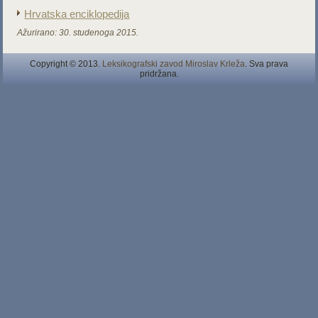
Hrvatska enciklopedija
Ažurirano:
30. studenoga 2015.
Copyright © 2013.
Leksikografski zavod Miroslav Krleža
. Sva prava
pridržana.