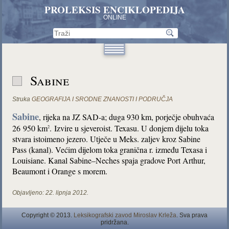
PROLEKSIS ENCIKLOPEDIJA
ONLINE
Sabine
Struka
GEOGRAFIJA I SRODNE ZNANOSTI I PODRUČJA
Sabine
, rijeka na JZ SAD-a; duga 930 km, porječje obuhvaća
26 950 km
. Izvire u sjeveroist. Texasu. U donjem dijelu toka
2
stvara istoimeno jezero. Utječe u Meks. zaljev kroz Sabine
Pass (kanal). Većim dijelom toka granična r. između Texasa i
Louisiane. Kanal Sabine–Neches spaja gradove Port Arthur,
Beaumont i Orange s morem.
Objavljeno:
22. lipnja 2012.
Copyright © 2013.
Leksikografski zavod Miroslav Krleža
. Sva prava
pridržana.