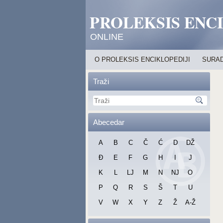
PROLEKSIS ENC
ONLINE
O PROLEKSIS ENCIKLOPEDIJI
SURAD
Traži
Abecedar
A
B
C
Č
Ć
D
DŽ
Đ
E
F
G
H
I
J
K
L
LJ
M
N
NJ
O
P
Q
R
S
Š
T
U
V
W
X
Y
Z
Ž
A-Ž