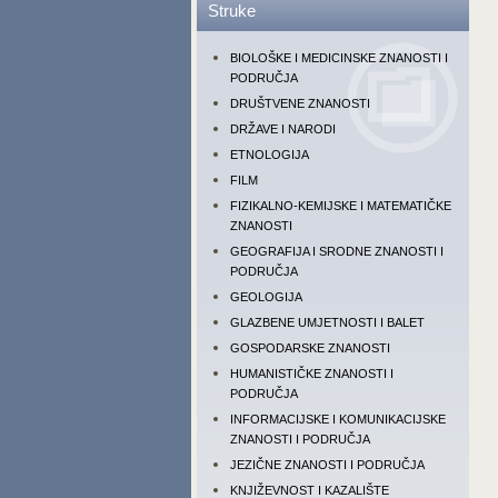
Struke
BIOLOŠKE I MEDICINSKE ZNANOSTI I
PODRUČJA
DRUŠTVENE ZNANOSTI
DRŽAVE I NARODI
ETNOLOGIJA
FILM
FIZIKALNO-KEMIJSKE I MATEMATIČKE
ZNANOSTI
GEOGRAFIJA I SRODNE ZNANOSTI I
PODRUČJA
GEOLOGIJA
GLAZBENE UMJETNOSTI I BALET
GOSPODARSKE ZNANOSTI
HUMANISTIČKE ZNANOSTI I
PODRUČJA
INFORMACIJSKE I KOMUNIKACIJSKE
ZNANOSTI I PODRUČJA
JEZIČNE ZNANOSTI I PODRUČJA
KNJIŽEVNOST I KAZALIŠTE