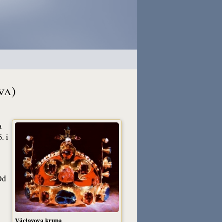
va)
a
. i
Od
Václavova kruna