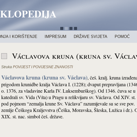
IKLOPEDIJA
NJA I KORIŠTENJE
IMPRESUM
DRŽAVE SVIJETA
POMOĆ
Václavova kruna (kruna sv. Václa
Struka
POVIJEST I POVIJESNE ZNANOSTI
Václavova kruna (kruna sv. Václava)
, češ. kralj. kruna izrađen
prigodom krunidbe kralja Václava I. (1228); dvaput prepravljana (1346
o. 1376, za vladavine Karla IV. Luksemburškog). Od 1346. čuva se u
katedrali sv. Vida (Víta) u Pragu u relikvijaru sv. Václava. Od XIV. st.
pod pojmom “zemalja krune Sv. Václava” razumijevale su se sve pov.
zemlje Češkoga Kraljevstva (Češka, Moravska, Šleska, Lužica i dr.). 
XIX. st. nac. simbol češ. države.