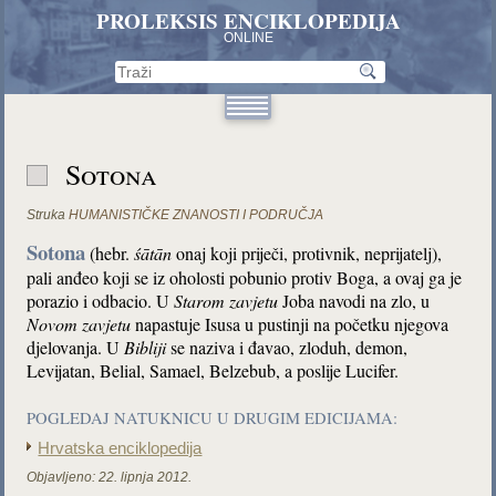
PROLEKSIS ENCIKLOPEDIJA
ONLINE
Sotona
Struka
HUMANISTIČKE ZNANOSTI I PODRUČJA
Sotona
(hebr.
śātān
onaj koji priječi, protivnik, neprijatelj),
pali anđeo koji se iz oholosti pobunio protiv Boga, a ovaj ga je
porazio i odbacio. U
Starom zavjetu
Joba navodi na zlo, u
Novom zavjetu
napastuje Isusa u pustinji na početku njegova
djelovanja. U
Bibliji
se naziva i đavao, zloduh, demon,
Levijatan, Belial, Samael, Belzebub, a poslije Lucifer.
POGLEDAJ NATUKNICU U DRUGIM EDICIJAMA:
Hrvatska enciklopedija
Objavljeno:
22. lipnja 2012.