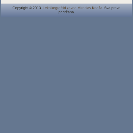
Copyright © 2013.
Leksikografski zavod Miroslav Krleža
. Sva prava
pridržana.