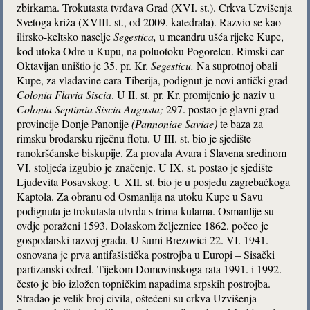
zbirkama. Trokutasta tvrđava Grad (XVI. st.). Crkva Uzvišenja
Svetoga križa (XVIII. st., od 2009. katedrala). Razvio se kao
ilirsko-keltsko naselje
Segestica,
u meandru ušća rijeke Kupe,
kod utoka Odre u Kupu, na poluotoku Pogorelcu. Rimski car
Oktavijan uništio je 35. pr. Kr.
Segesticu.
Na suprotnoj obali
Kupe, za vladavine cara Tiberija, podignut je novi antički grad
Colonia Flavia Siscia
. U II. st. pr. Kr. promijenio je naziv u
Colonia Septimia Siscia Augusta;
297. postao je glavni grad
provincije Donje Panonije
(Pannoniae Saviae)
te baza za
rimsku brodarsku riječnu flotu. U III. st. bio je sjedište
ranokršćanske biskupije. Za provala Avara i Slavena sredinom
VI. stoljeća izgubio je značenje. U IX. st. postao je sjedište
Ljudevita Posavskog. U XII. st. bio je u posjedu zagrebačkoga
Kaptola. Za obranu od Osmanlija na utoku Kupe u Savu
podignuta je trokutasta utvrda s trima kulama. Osmanlije su
ovdje poraženi 1593. Dolaskom željeznice 1862. počeo je
gospodarski razvoj grada. U šumi Brezovici 22. VI. 1941.
osnovana je prva antifašistička postrojba u Europi – Sisački
partizanski odred. Tijekom Domovinskoga rata 1991. i 1992.
često je bio izložen topničkim napadima srpskih postrojba.
Stradao je velik broj civila, oštećeni su crkva Uzvišenja