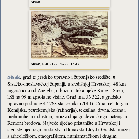
Sisak
Sisak
, Bitka kod Siska, 1593.
Sisak
, grad te gradsko upravno i županijsko središte, u
Sisačko-moslavačkoj županiji, u središnjoj Hrvatskoj, 48 km
jugoistočno od Zagreba, u blizini utoka rijeke Kupe u Savu;
leži na 99 m apsolutne visine. Grad ima 33 322, a gradsko
upravno područje 47 768 stanovnika (2011). Crna metalurgija.
Kemijska, petrokemijska (rafinerija), tekstilna, drvna, kožna i
prehrambena industrija; proizvodnja građevinskoga materijala.
Remont brodova. Najveće riječno pristanište u Hrvatskoj i
središte riječnoga brodarstva (Dunavski Lloyd). Gradski muzej
s arheološkom, etnografskom, numizmatičkom i drugim