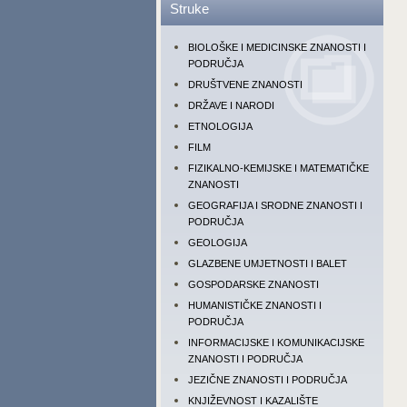
Struke
BIOLOŠKE I MEDICINSKE ZNANOSTI I
PODRUČJA
DRUŠTVENE ZNANOSTI
DRŽAVE I NARODI
ETNOLOGIJA
FILM
FIZIKALNO-KEMIJSKE I MATEMATIČKE
ZNANOSTI
GEOGRAFIJA I SRODNE ZNANOSTI I
PODRUČJA
GEOLOGIJA
GLAZBENE UMJETNOSTI I BALET
GOSPODARSKE ZNANOSTI
HUMANISTIČKE ZNANOSTI I
PODRUČJA
INFORMACIJSKE I KOMUNIKACIJSKE
ZNANOSTI I PODRUČJA
JEZIČNE ZNANOSTI I PODRUČJA
KNJIŽEVNOST I KAZALIŠTE