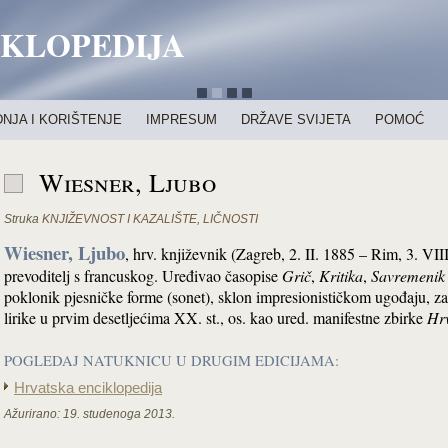
IKLOPEDIJA
NJA I KORIŠTENJE
IMPRESUM
DRŽAVE SVIJETA
POMOĆ
Wiesner, Ljubo
Struka
KNJIŽEVNOST I KAZALIŠTE
,
LIČNOSTI
Wiesner, Ljubo
, hrv. književnik (Zagreb, 2. II. 1885 – Rim, 3. VIII
prevoditelj s francuskog. Uređivao časopise
Grič
,
Kritika
,
Savremenik
poklonik pjesničke forme (sonet), sklon impresionističkom ugođaju, z
lirike u prvim desetljećima XX. st., os. kao ured. manifestne zbirke
Hrv
POGLEDAJ NATUKNICU U DRUGIM EDICIJAMA:
Hrvatska enciklopedija
Ažurirano:
19. studenoga 2013.