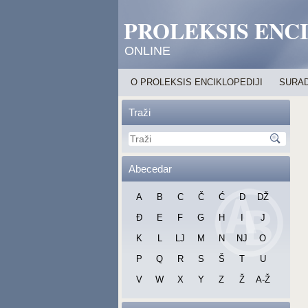
PROLEKSIS ENC
ONLINE
O PROLEKSIS ENCIKLOPEDIJI
SURAD
Traži
Abecedar
A
B
C
Č
Ć
D
DŽ
Đ
E
F
G
H
I
J
K
L
LJ
M
N
NJ
O
P
Q
R
S
Š
T
U
V
W
X
Y
Z
Ž
A-Ž