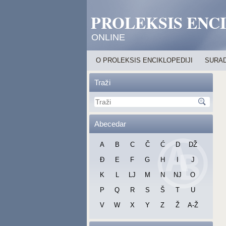
PROLEKSIS ENC
ONLINE
O PROLEKSIS ENCIKLOPEDIJI
SURAD
Traži
Abecedar
A
B
C
Č
Ć
D
DŽ
Đ
E
F
G
H
I
J
K
L
LJ
M
N
NJ
O
P
Q
R
S
Š
T
U
V
W
X
Y
Z
Ž
A-Ž