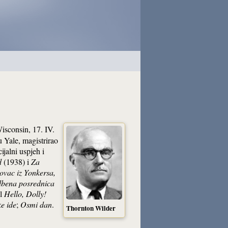
isconsin, 17. IV.
 Yale, magistrirao
jalni uspjeh i
d
(1938) i
Za
ovac iz Yonkersa,
dbena posrednica
kl
Hello, Dolly!
e ide
;
Osmi dan
.
Thornton Wilder