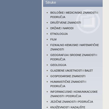
Struke
BIOLOŠKE I MEDICINSKE ZNANOSTI I
PODRUČJA
DRUŠTVENE ZNANOSTI
DRŽAVE I NARODI
ETNOLOGIJA
FILM
FIZIKALNO-KEMIJSKE I MATEMATIČKE
ZNANOSTI
GEOGRAFIJA I SRODNE ZNANOSTI I
PODRUČJA
GEOLOGIJA
GLAZBENE UMJETNOSTI I BALET
GOSPODARSKE ZNANOSTI
HUMANISTIČKE ZNANOSTI I
PODRUČJA
INFORMACIJSKE I KOMUNIKACIJSKE
ZNANOSTI I PODRUČJA
JEZIČNE ZNANOSTI I PODRUČJA
KNJIŽEVNOST I KAZALIŠTE