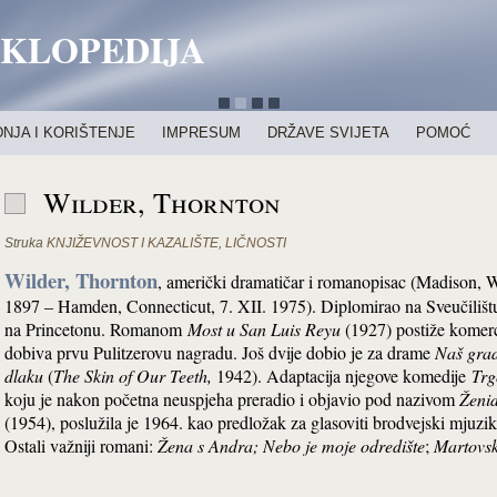
IKLOPEDIJA
NJA I KORIŠTENJE
IMPRESUM
DRŽAVE SVIJETA
POMOĆ
Wilder, Thornton
Struka
KNJIŽEVNOST I KAZALIŠTE
,
LIČNOSTI
Wilder, Thornton
, američki dramatičar i romanopisac (Madison, W
1897 – Hamden, Connecticut, 7. XII. 1975). Diplomirao na Sveučilištu
na Princetonu. Romanom
Most u San Luis Reyu
(1927) postiže komerci
dobiva prvu Pulitzerovu nagradu. Još dvije dobio je za drame
Naš gra
dlaku
(
The Skin of Our Teeth,
1942).
Adaptacija njegove komedije
Trg
koju je nakon početna neuspjeha preradio i objavio pod nazivom
Ženi
(1954),
poslužila je 1964. kao predložak za glasoviti brodvejski mjuzi
Ostali važniji romani:
Žena s Andra; Nebo je moje
odredište
;
Martovsk