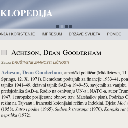
IKLOPEDIJA
NJA I KORIŠTENJE
IMPRESUM
DRŽAVE SVIJETA
POMOĆ
Acheson, Dean Gooderham
Struka
DRUŠTVENE ZNANOSTI
,
LIČNOSTI
Acheson, Dean Gooderham
, američki političar (Middletown, 1
Springs, 12. X. 1971). Demokrat; podtajnik za financije 1933–41, p
tajnika 1941–49, državni tajnik SAD-a 1949–53, savjetnik za vanjsku po
predsjednika SAD-a. Radio na osnivanju UN-a i NATO-a, autor Trum
1947. i europske poslijeratne obnove (tzv. Marshallov plan). Podržao
režim na Tajvanu i francuski kolonijalni režim u Indokini. Djela:
Moć i
(1958),
Jutro i podne
(1965),
Sudionik stvaranja
(1970),
Korejski rat
(
neprilika
(1972).