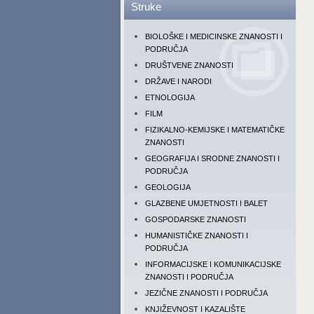
Struke
BIOLOŠKE I MEDICINSKE ZNANOSTI I
PODRUČJA
DRUŠTVENE ZNANOSTI
DRŽAVE I NARODI
ETNOLOGIJA
FILM
FIZIKALNO-KEMIJSKE I MATEMATIČKE
ZNANOSTI
GEOGRAFIJA I SRODNE ZNANOSTI I
PODRUČJA
GEOLOGIJA
GLAZBENE UMJETNOSTI I BALET
GOSPODARSKE ZNANOSTI
HUMANISTIČKE ZNANOSTI I
PODRUČJA
INFORMACIJSKE I KOMUNIKACIJSKE
ZNANOSTI I PODRUČJA
JEZIČNE ZNANOSTI I PODRUČJA
KNJIŽEVNOST I KAZALIŠTE