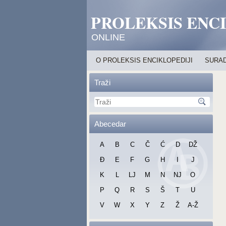
PROLEKSIS ENC
ONLINE
O PROLEKSIS ENCIKLOPEDIJI
SURAD
Traži
Abecedar
A
B
C
Č
Ć
D
DŽ
Đ
E
F
G
H
I
J
K
L
LJ
M
N
NJ
O
P
Q
R
S
Š
T
U
V
W
X
Y
Z
Ž
A-Ž