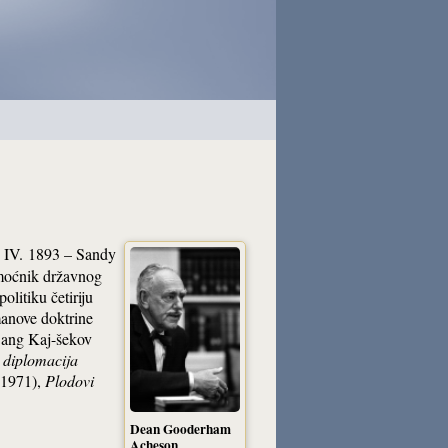
1. IV. 1893 – Sandy
omoćnik državnog
litiku četiriju
anove doktrine
 Čang Kaj-šekov
 diplomacija
1971),
Plodovi
Dean Gooderham
Acheson