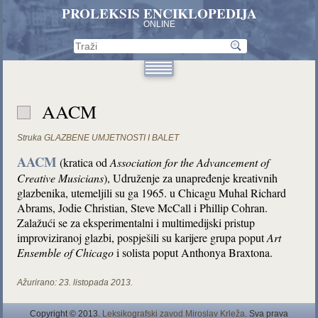
PROLEKSIS ENCIKLOPEDIJA
ONLINE
AACM
Struka
GLAZBENE UMJETNOSTI I BALET
AACM
(kratica od
Association for the Advancement of
Creative Musicians
), Udruženje za unapređenje kreativnih
glazbenika, utemeljili su ga 1965. u Chicagu Muhal Richard
Abrams, Jodie Christian, Steve McCall i Phillip Cohran.
Zalažući se za eksperimentalni i multimedijski pristup
improviziranoj glazbi, pospješili su karijere grupa poput
Art
Ensemble of Chicago
i solista poput Anthonya Braxtona.
Ažurirano:
23. listopada 2013.
Copyright © 2013.
Leksikografski zavod Miroslav Krleža
. Sva prava