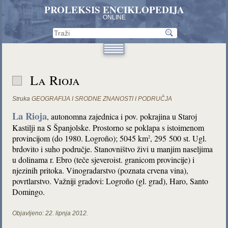
PROLEKSIS ENCIKLOPEDIJA
ONLINE
La Rioja
Struka
GEOGRAFIJA I SRODNE ZNANOSTI I PODRUČJA
La Rioja
, autonomna zajednica i pov. pokrajina u Staroj
Kastilji na S Španjolske. Prostorno se poklapa s istoimenom
provincijom (do 1980. Logroño); 5045 km
, 295 500 st. Ugl.
2
brdovito i suho područje. Stanovništvo živi u manjim naseljima
u dolinama r. Ebro (teče sjeveroist. granicom provincije) i
njezinih pritoka. Vinogradarstvo (poznata crvena vina),
povrtlarstvo. Važniji gradovi: Logroño (gl. grad), Haro, Santo
Domingo.
Objavljeno:
22. lipnja 2012.