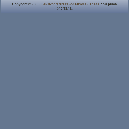
Copyright © 2013.
Leksikografski zavod Miroslav Krleža
. Sva prava
pridržana.