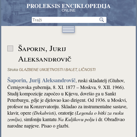
PROLEKSIS ENCIKLOPEDIJA
ONLINE
Šaporin, Jurij
Aleksandrovič
Struka
GLAZBENE UMJETNOSTI I BALET
,
LIČNOSTI
Šaporin, Jurij Aleksandrovič
, ruski skladatelj (Gluhov,
Černigovska gubernija, 8. XI. 1877 – Moskva, 9. XII. 1966).
Studij kompozicije započeo u Kijevu, dovršio ga u Sankt
Peterburgu, gdje je djelovao kao dirigent. Od 1936. u Moskvi,
profesor na Konzervatoriju. Skladao za instrumentalne sastave,
klavir, opere
(Dekabristi)
, oratorije
(Legenda o bitki za rusku
zemlju)
, simfoniju kantatu
Na Kuljikovu polju
i dr. Obrađivao
narodne napjeve. Pisao o glazbi.