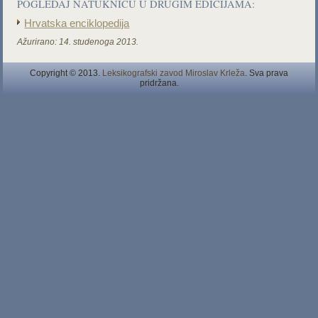
POGLEDAJ NATUKNICU U DRUGIM EDICIJAMA:
Hrvatska enciklopedija
Ažurirano:
14. studenoga 2013.
Copyright © 2013.
Leksikografski zavod Miroslav Krleža
. Sva prava
pridržana.