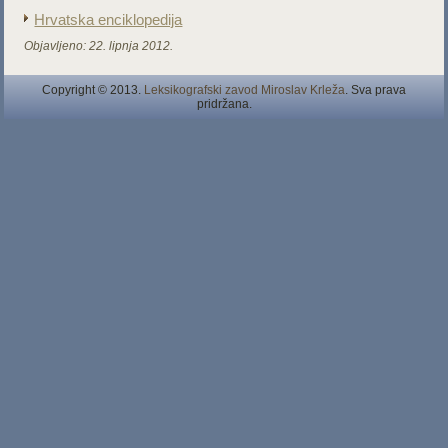
Hrvatska enciklopedija
Objavljeno:
22. lipnja 2012.
Copyright © 2013.
Leksikografski zavod Miroslav Krleža
. Sva prava
pridržana.