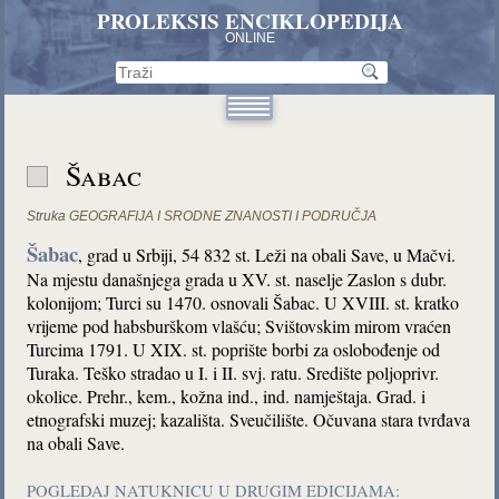
PROLEKSIS ENCIKLOPEDIJA
ONLINE
Šabac
Struka
GEOGRAFIJA I SRODNE ZNANOSTI I PODRUČJA
Šabac
,
grad u Srbiji, 54 832 st. Leži na obali Save, u Mačvi.
Na mjestu današnjega grada u XV. st. naselje Zaslon s dubr.
kolonijom; Turci su 1470. osnovali Šabac. U XVIII. st. kratko
vrijeme pod habsburškom vlašću; Svištovskim mirom vraćen
Turcima 1791. U XIX. st. poprište borbi za oslobođenje od
Turaka. Teško stradao u I. i II. svj. ratu. Središte poljoprivr.
okolice. Prehr., kem., kožna ind., ind. namještaja. Grad. i
etnografski muzej; kazališta. Sveučilište. Očuvana stara tvrđava
na obali Save.
POGLEDAJ NATUKNICU U DRUGIM EDICIJAMA: