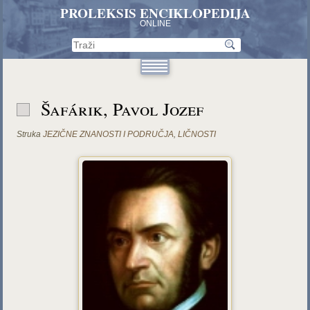
PROLEKSIS ENCIKLOPEDIJA
ONLINE
Šafárik, Pavol Jozef
Struka
JEZIČNE ZNANOSTI I PODRUČJA
,
LIČNOSTI