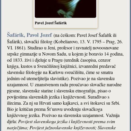
Pavel Jozef Šafárik
Šafárik,
Pavol Jozef
(na češkom: Pavel Josef Šafařík ili
Šafárik), slovački filolog (Kobeliarovo, 13. V. 1795 – Prag, 26.
VI. 1861). Studirao u Jeni, profesor i ravnatelj novoosnovane
srpske gimnazije u Novom Sadu, u kojem je boravio 14 godina,
od 1833. živi i djeluje u Pragu (urednik časopisa, cenzor
knjiga, kustos u Sveučilišnoj knjižnici, izvanredni predavač
slavenske filologije na Karlovu sveučilištu, čime se smatra
jednim od utemeljitelja slavistike). Pozivao je na slavensku
uzajamnost. U znanstvenom radu proučavao slovačke narodne
pjesme, slavenske starine i slavensku etnografiju, pisao o
povijestima slavenskih jezika i književnosti. Surađivao s
ilircima. Za nj su Hrvati samo kajkavci, a svi štokavci su Srbi.
Bio je kritičan prema Št’urovu uvođenju slovačkoga
književnog jezika. Pozivao na slavensku uzajamnost. Važnija
djela:
Povijest slavenskoga jezika i književnosti prema svim
narječjima; Povijest južnoslavenske književnosti; Slavenske