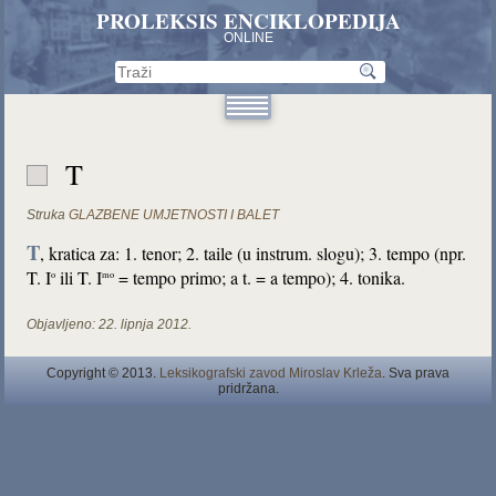
PROLEKSIS ENCIKLOPEDIJA
ONLINE
T
Struka
GLAZBENE UMJETNOSTI I BALET
T
, kratica za: 1. tenor; 2. taile (u instrum. slogu); 3. tempo (npr.
T. I
ili T. I
= tempo primo; a t. = a tempo); 4. tonika.
o
mo
Objavljeno:
22. lipnja 2012.
Copyright © 2013.
Leksikografski zavod Miroslav Krleža
. Sva prava
pridržana.