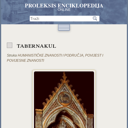
PROLEKSIS ENCIKLOPEDIJA
ONLINE
tabernakul
Struka
HUMANISTIČKE ZNANOSTI I PODRUČJA
,
POVIJEST I
POVIJESNE ZNANOSTI