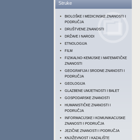
Struke
BIOLOŠKE I MEDICINSKE ZNANOSTI I
PODRUČJA
DRUŠTVENE ZNANOSTI
DRŽAVE I NARODI
ETNOLOGIJA
FILM
FIZIKALNO-KEMIJSKE I MATEMATIČKE
ZNANOSTI
GEOGRAFIJA I SRODNE ZNANOSTI I
PODRUČJA
GEOLOGIJA
GLAZBENE UMJETNOSTI I BALET
GOSPODARSKE ZNANOSTI
HUMANISTIČKE ZNANOSTI I
PODRUČJA
INFORMACIJSKE I KOMUNIKACIJSKE
ZNANOSTI I PODRUČJA
JEZIČNE ZNANOSTI I PODRUČJA
KNJIŽEVNOST I KAZALIŠTE