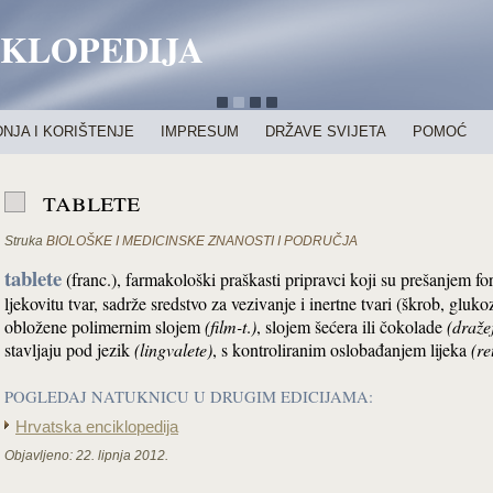
IKLOPEDIJA
NJA I KORIŠTENJE
IMPRESUM
DRŽAVE SVIJETA
POMOĆ
tablete
Struka
BIOLOŠKE I MEDICINSKE ZNANOSTI I PODRUČJA
tablete
(franc.), farmakološki praškasti pripravci koji su prešanjem fo
ljekovitu tvar, sadrže sredstvo za vezivanje i inertne tvari (škrob, glukoz
obložene polimernim slojem
(film-t
.
)
, slojem šećera ili čokolade
(draže
stavljaju pod jezik
(lingvalete)
, s kontroliranim oslobađanjem lijeka
(re
POGLEDAJ NATUKNICU U DRUGIM EDICIJAMA:
Hrvatska enciklopedija
Objavljeno:
22. lipnja 2012.