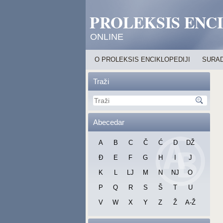
PROLEKSIS ENC
ONLINE
O PROLEKSIS ENCIKLOPEDIJI
SURAD
Traži
Abecedar
A
B
C
Č
Ć
D
DŽ
Đ
E
F
G
H
I
J
K
L
LJ
M
N
NJ
O
P
Q
R
S
Š
T
U
V
W
X
Y
Z
Ž
A-Ž