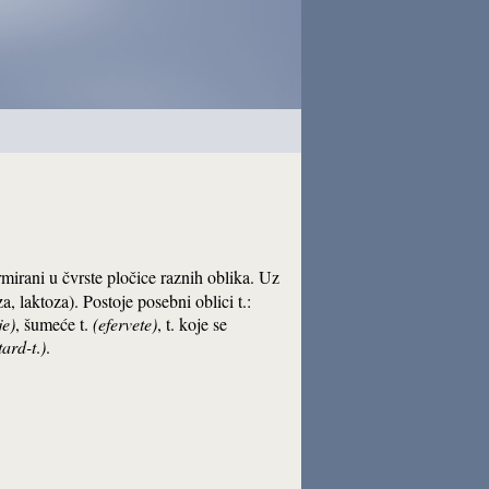
rmirani u čvrste pločice raznih oblika. Uz
a, laktoza). Postoje posebni oblici t.:
je)
, šumeće t.
(efervete)
, t. koje se
tard-t
.
)
.