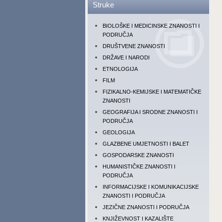
Struke
BIOLOŠKE I MEDICINSKE ZNANOSTI I
PODRUČJA
DRUŠTVENE ZNANOSTI
DRŽAVE I NARODI
ETNOLOGIJA
FILM
FIZIKALNO-KEMIJSKE I MATEMATIČKE
ZNANOSTI
GEOGRAFIJA I SRODNE ZNANOSTI I
PODRUČJA
GEOLOGIJA
GLAZBENE UMJETNOSTI I BALET
GOSPODARSKE ZNANOSTI
HUMANISTIČKE ZNANOSTI I
PODRUČJA
INFORMACIJSKE I KOMUNIKACIJSKE
ZNANOSTI I PODRUČJA
JEZIČNE ZNANOSTI I PODRUČJA
KNJIŽEVNOST I KAZALIŠTE