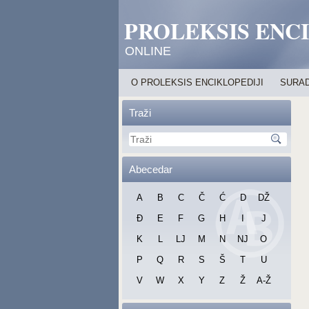
PROLEKSIS ENC
ONLINE
O PROLEKSIS ENCIKLOPEDIJI
SURAD
Traži
Abecedar
A
B
C
Č
Ć
D
DŽ
Đ
E
F
G
H
I
J
K
L
LJ
M
N
NJ
O
P
Q
R
S
Š
T
U
V
W
X
Y
Z
Ž
A-Ž