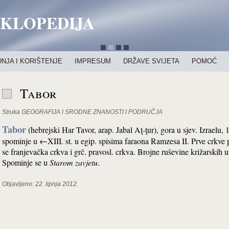
IKLOPEDIJA
NJA I KORIŠTENJE
IMPRESUM
DRŽAVE SVIJETA
POMOĆ
Tabor
Struka
GEOGRAFIJA I SRODNE ZNANOSTI I PODRUČJA
Tabor
(hebrejski Har Tavor, arap. Jabal Aţ-ţur), gora u sjev. Izraelu,
spominje u ←XIII. st. u egip. spisima faraona Ramzesa II. Prve crkve 
se franjevačka crkva i grč. pravosl. crkva. Brojne ruševine križarskih u
Spominje se u
Starom zavjetu
.
Objavljeno:
22. lipnja 2012.