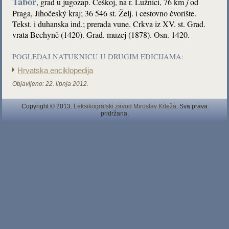
Tábor
, grad u jugozap. Češkoj, na r. Lužnici, 76 km
j
od
Praga, Jihočeský kraj; 36 546 st. Želj. i cestovno čvorište.
Tekst. i duhanska ind.; prerada vune. Crkva iz XV. st. Grad.
vrata Bechyně (1420). Grad. muzej (1878). Osn. 1420.
POGLEDAJ NATUKNICU U DRUGIM EDICIJAMA:
Hrvatska enciklopedija
Objavljeno:
22. lipnja 2012.
Copyright © 2013.
Leksikografski zavod Miroslav Krleža
. Sva prava
pridržana.