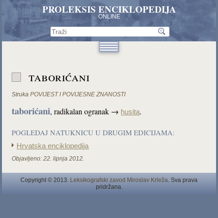
PROLEKSIS ENCIKLOPEDIJA
ONLINE
taborićani
Struka
POVIJEST I POVIJESNE ZNANOSTI
taborićani
, radikalan ogranak →
.
husita
POGLEDAJ NATUKNICU U DRUGIM EDICIJAMA:
Hrvatska enciklopedija
Objavljeno:
22. lipnja 2012.
Copyright © 2013.
Leksikografski zavod Miroslav Krleža
. Sva prava
pridržana.