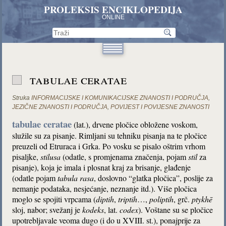
PROLEKSIS ENCIKLOPEDIJA
ONLINE
tabulae ceratae
Struka
INFORMACIJSKE I KOMUNIKACIJSKE ZNANOSTI I PODRUČJA
,
JEZIČNE ZNANOSTI I PODRUČJA
,
POVIJEST I POVIJESNE ZNANOSTI
tabulae ceratae
(lat.), drvene pločice obložene voskom,
služile su za pisanje. Rimljani su tehniku pisanja na te pločice
preuzeli od Etruraca i Grka. Po vosku se pisalo oštrim vrhom
pisaljke,
stilusa
(odatle, s promjenama značenja, pojam
stil
za
pisanje), koja je imala i plosnat kraj za brisanje, glađenje
(odatle pojam
tabula rasa
, doslovno “glatka pločica”, poslije za
nemanje podataka, nesjećanje, neznanje itd.). Više pločica
moglo se spojiti vrpcama (
diptih
,
triptih
…,
poliptih
, grč.
ptykhē
sloj, nabor; svežanj je
kodeks
, lat.
codex
). Voštane su se pločice
upotrebljavale veoma dugo (i do u XVIII. st.), ponajprije za