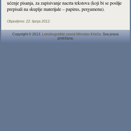
učenje pisanja, za zapisivanje nacrta tekstova (koji bi se poslije
prepisali na skuplje materijale – papirus, pergamenu).
Objavljeno:
22. lipnja 2012.
Copyright © 2013.
Leksikografski zavod Miroslav Krleža
. Sva prava
pridržana.