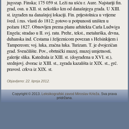
jugozap. Finska; 175 059 st. Leži na ušću r. Aure. Najstariji fin.
grad, osn. u XII. st. nekoliko km od današnjega grada. U XIII.
st. izgrađen na današnjoj lokaciji. Fin. prijestolnica u vrijeme
šved. i rus. vlasti do 1812; gotovo u potpunosti uništen u
požaru 1827. Obnovljen prema planu arhitekta Carla Ludwiga
Engela; stradao u II. svj. ratu. Prehr., tekst., metalurška, drvna,
duhanska ind. Cestama i željeznicom povezan s Helsinkijem i
Tampereom; voj. luka, zračna luka. Turizam. T. je dvojezičan
grad. Sveučilište. Pov., obrtnički muzej, muzej umjetnosti,
galerije slika. Katedrala iz XIII. st. (dograđena u XVI. st.),
srednjovj. dvorac iz XIII. st., zgrada kazališta iz XIX. st., grč.
pravosl. crkva iz XIX. st.
Objavljeno:
22. lipnja 2012.
Copyright © 2013.
Leksikografski zavod Miroslav Krleža
. Sva prava
pridržana.