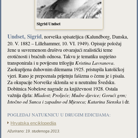
Sigrid Undset
Undset, Sigrid
, norveška spisateljica (Kalundborg, Danska,
20. V. 1882 – Lillehammer, 10. VI. 1949). Opisuje položaj
žene u suvremenom društvu otvarajući realistički teme
erotičnosti i bračnih odnosa. Takvu je tematiku uspješno
transponirala i u povijesnu trilogiju
Kristina Lavranova
.
Zaokupljena duhovnim dilemama 1925. pristupila katoličkoj
vjeri. Rano je prepoznala prijetnju fašizma o čemu je i pisala.
Za okupacije Norveške sklonila se u neutralnu Švedsku.
Dobitnica Nobelove nagrade za književnost 1928. Ostala
važnija djela:
Mladost; Proljeće; Mudre djevice; Gorući grm;
Istočno od Sunca i zapadno od Mjeseca; Katarina Sienska
i dr.
POGLEDAJ NATUKNICU U DRUGIM EDICIJAMA:
Hrvatska enciklopedija
Ažurirano:
19. studenoga 2013.