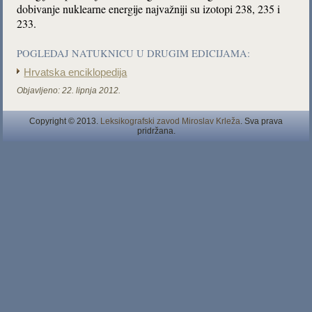
dobivanje nuklearne energije najvažniji su izotopi 238, 235 i
233.
POGLEDAJ NATUKNICU U DRUGIM EDICIJAMA:
Hrvatska enciklopedija
Objavljeno:
22. lipnja 2012.
Copyright © 2013.
Leksikografski zavod Miroslav Krleža
. Sva prava
pridržana.