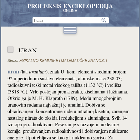
PROLEKSIS ENCIKLOPEDIJA
ONLINE
uran
Struka
FIZIKALNO-KEMIJSKE I MATEMATIČKE ZNANOSTI
uran
(lat.
uranium
), znak U, kem. element s rednim brojem
92 u periodnom sustavu elemenata, atomske mase 238,03;
radioaktivni teški metal visokog tališta (1132 °C) i vrelišta
(3818 °C). Vrlo postojan prema zraku, kiselinama i lužinama.
Otkrio ga je M. H. Klaproth (1789). Među mnogobrojnim
uranovim rudama najvažniji je uraninit. Dobiva se
obrađivanjem koncentrirane rude u nitratnoj kiselini, žarenjem
nastalog nitrata do oksida i redukcijom s aluminijem. Svih 14
izotopa je radioaktivno. Povezan je s razvojem nuklearne
kemije, proučavanjem radioaktivnosti i dobivanjem nuklearne
energije. Upotrebljava se kao gl. nuklearno gorivo. Za