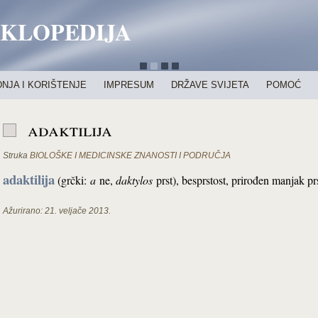
IKLOPEDIJA
NJA I KORIŠTENJE
IMPRESUM
DRŽAVE SVIJETA
POMOĆ
adaktilija
Struka
BIOLOŠKE I MEDICINSKE ZNANOSTI I PODRUČJA
adaktilija
(grčki:
a
ne,
daktylos
prst), besprstost, prirođen manjak prst
Ažurirano:
21. veljače 2013.