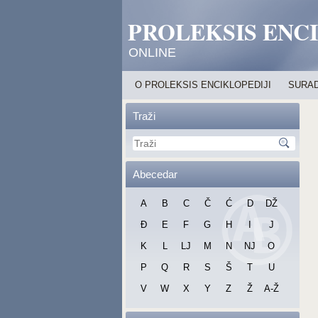
PROLEKSIS ENC
ONLINE
O PROLEKSIS ENCIKLOPEDIJI
SURAD
Traži
Abecedar
A
B
C
Č
Ć
D
DŽ
Đ
E
F
G
H
I
J
K
L
LJ
M
N
NJ
O
P
Q
R
S
Š
T
U
V
W
X
Y
Z
Ž
A-Ž