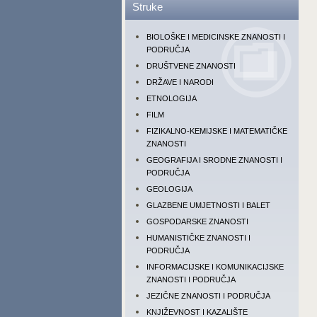
Struke
BIOLOŠKE I MEDICINSKE ZNANOSTI I
PODRUČJA
DRUŠTVENE ZNANOSTI
DRŽAVE I NARODI
ETNOLOGIJA
FILM
FIZIKALNO-KEMIJSKE I MATEMATIČKE
ZNANOSTI
GEOGRAFIJA I SRODNE ZNANOSTI I
PODRUČJA
GEOLOGIJA
GLAZBENE UMJETNOSTI I BALET
GOSPODARSKE ZNANOSTI
HUMANISTIČKE ZNANOSTI I
PODRUČJA
INFORMACIJSKE I KOMUNIKACIJSKE
ZNANOSTI I PODRUČJA
JEZIČNE ZNANOSTI I PODRUČJA
KNJIŽEVNOST I KAZALIŠTE