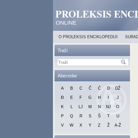
PROLEKSIS ENC
ONLINE
O PROLEKSIS ENCIKLOPEDIJI
SURAD
Traži
Abecedar
A
B
C
Č
Ć
D
DŽ
Đ
E
F
G
H
I
J
K
L
LJ
M
N
NJ
O
P
Q
R
S
Š
T
U
V
W
X
Y
Z
Ž
A-Ž