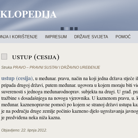
IKLOPEDIJA
NJA I KORIŠTENJE
IMPRESUM
DRŽAVE SVIJETA
POMOĆ
ustup (cesija)
Struka
PRAVO – PRAVNI SUSTAV I DRŽAVNO UREĐENJE
ustup (cesija)
, u međunar. pravu, način na koji jedna država stječe 
pripada drugoj državi, putem međunar. ugovora u kojem moraju biti vidl
suverenosti s jednoga međunarodnoprav. subjekta na drugi. U građ. pra
tražbine s dosadašnjega na novoga vjerovnika. U kaznenom pravu, u. k
međunar. kaznenopravne pomoći po kojem se stranoj državi ustupa kaz
je na području druge zemlje počinio kazneno djelo ugrožavanja javnog
je predviđena neka niža kazna.
Objavljeno:
22. lipnja 2012.