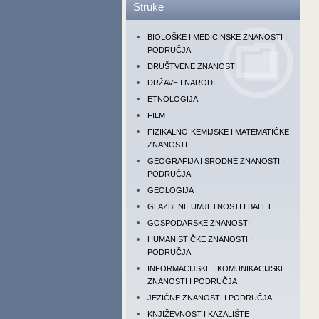
Struke
BIOLOŠKE I MEDICINSKE ZNANOSTI I
PODRUČJA
DRUŠTVENE ZNANOSTI
DRŽAVE I NARODI
ETNOLOGIJA
FILM
FIZIKALNO-KEMIJSKE I MATEMATIČKE
ZNANOSTI
GEOGRAFIJA I SRODNE ZNANOSTI I
PODRUČJA
GEOLOGIJA
GLAZBENE UMJETNOSTI I BALET
GOSPODARSKE ZNANOSTI
HUMANISTIČKE ZNANOSTI I
PODRUČJA
INFORMACIJSKE I KOMUNIKACIJSKE
ZNANOSTI I PODRUČJA
JEZIČNE ZNANOSTI I PODRUČJA
KNJIŽEVNOST I KAZALIŠTE