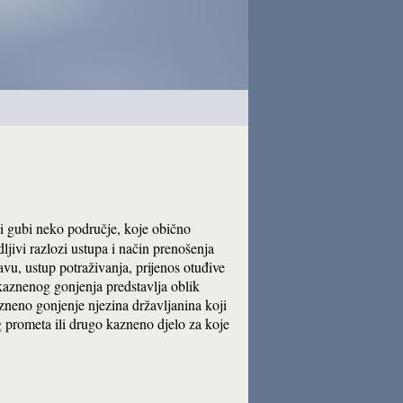
ili gubi neko područje, koje obično
jivi razlozi ustupa i način prenošenja
vu, ustup potraživanja, prijenos otuđive
aznenog gonjenja predstavlja oblik
neno gonjenje njezina državljanina koji
 prometa ili drugo kazneno djelo za koje