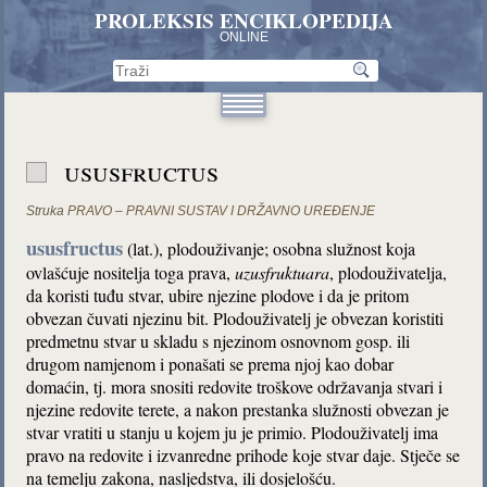
PROLEKSIS ENCIKLOPEDIJA
ONLINE
ususfructus
Struka
PRAVO – PRAVNI SUSTAV I DRŽAVNO UREĐENJE
ususfructus
(lat.), plodouživanje; osobna služnost koja
ovlašćuje nositelja toga prava,
uzusfruktuara
, plodouživatelja,
da koristi tuđu stvar, ubire njezine plodove i da je pritom
obvezan čuvati njezinu bit. Plodouživatelj je obvezan koristiti
predmetnu stvar u skladu s njezinom osnovnom gosp. ili
drugom namjenom i ponašati se prema njoj kao dobar
domaćin, tj. mora snositi redovite troškove održavanja stvari i
njezine redovite terete, a nakon prestanka služnosti obvezan je
stvar vratiti u stanju u kojem ju je primio. Plodouživatelj ima
pravo na redovite i izvanredne prihode koje stvar daje. Stječe se
na temelju zakona, nasljedstva, ili dosjelošću.