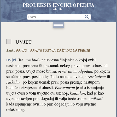
PROLEKSIS ENCIKLOPEDIJA
ONLINE
uvjet
Struka
PRAVO – PRAVNI SUSTAV I DRŽAVNO UREĐENJE
uvjet
(lat.
conditio
), neizvjesna činjenica o kojoj ovisi
nastanak, promjena ili prestanak nekog prava, prav. odnosa ili
prav. posla. Uvjet može biti
suspenzivan
ili
odgodan
, po kojem
se učinak prav. posla odgađa do nastupa uvjeta, i
rezolutivan
ili
raskidan,
po kojem učinak prav. posla prestaje nastupom
buduće neizvjesne okolnosti.
Potestativan
je ako ispunjenje
uvjeta ovisi o volji uvjetno ovlaštenog,
kauzalan
, kad je kao
uvjet postavljen prir. događaj ili volja treće osobe, i
mikstni
,
kada ispunjenje ovisi i o prir. događaju i o volji uvjetno
ovlaštenog.