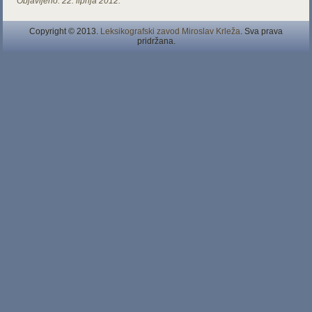
Objavljeno:
22. lipnja 2012.
Copyright © 2013.
Leksikografski zavod Miroslav Krleža
. Sva prava
pridržana.