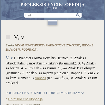
PROLEKSIS ENCIKLOPEDIJA
ONLINE
V, v
Struka
FIZIKALNO-KEMIJSKE I MATEMATIČKE ZNANOSTI
,
JEZIČNE
ZNANOSTI I PODRUČJA
V, v
1. Dvadeset i osmo slovo hrv. latinice. 2. Znak za
labiodentalni (usnozubneni) frikativ (tjesnačnik). 3.
fiz
Znak
v
za brzinu. 4.
mat
Znak
v
za visinu. 5.
mat
Znak
V
za obujam
(volumen). 6. Znak V za mjernu jedinicu el. napona. 7. Znak V
za kem. element →
(lat.
vanadium
). 8. Znak V. za rim.
vanadij
brojku 5.
POGLEDAJ NATUKNICU U DRUGIM EDICIJAMA:
Hrvatska enciklopedija