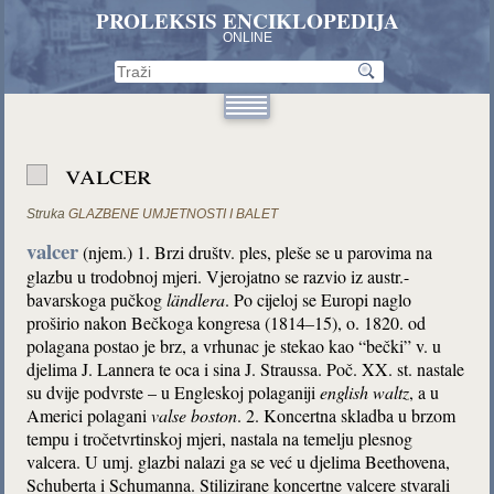
PROLEKSIS ENCIKLOPEDIJA
ONLINE
valcer
Struka
GLAZBENE UMJETNOSTI I BALET
valcer
(njem.) 1. Brzi društv. ples, pleše se u parovima na
glazbu u trodobnoj mjeri. Vjerojatno se razvio iz austr.-
bavarskoga pučkog
ländlera
. Po cijeloj se Europi naglo
proširio nakon Bečkoga kongresa (1814–15), o. 1820. od
polagana postao je brz, a vrhunac je stekao kao “bečki” v. u
djelima J. Lannera te oca i sina J. Straussa. Poč. XX. st. nastale
su dvije podvrste – u Engleskoj polaganiji
english
waltz
, a u
Americi polagani
valse
boston
. 2. Koncertna skladba u brzom
tempu i tročetvrtinskoj mjeri, nastala na temelju plesnog
valcera. U umj. glazbi nalazi ga se već u djelima Beethovena,
Schuberta i Schumanna. Stilizirane koncertne valcere stvarali