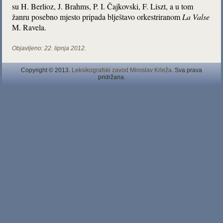
su H. Berlioz, J. Brahms, P. I. Čajkovski, F. Liszt, a u tom
žanru posebno mjesto pripada blještavo orkestriranom
La
Valse
M. Ravela.
Objavljeno:
22. lipnja 2012.
Copyright © 2013.
Leksikografski zavod Miroslav Krleža
. Sva prava
pridržana.