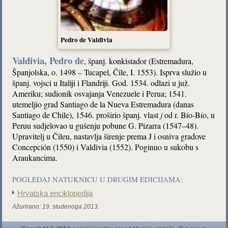
Pedro de Valdivia
Valdivia, Pedro de
, španj. konkistador (Estremadura,
Španjolska, o. 1498 – Tucapel, Čile, I. 1553). Isprva služio u
španj. vojsci u Italiji i Flandriji. God. 1534. odlazi u juž.
Ameriku; sudionik osvajanja Venezuele i Perua; 1541.
utemeljio grad Santiago de la Nueva Estremadura (danas
Santiago de Chile), 1546. proširio španj. vlast
j
od r. Bío-Bío, u
Peruu sudjelovao u gušenju pobune G. Pizarra (1547–48).
Upravitelj u Čileu, nastavlja širenje prema J i osniva gradove
Concepción (1550) i Valdivia (1552). Poginuo u sukobu s
Araukancima.
POGLEDAJ NATUKNICU U DRUGIM EDICIJAMA:
Hrvatska enciklopedija
Ažurirano:
19. studenoga 2013.