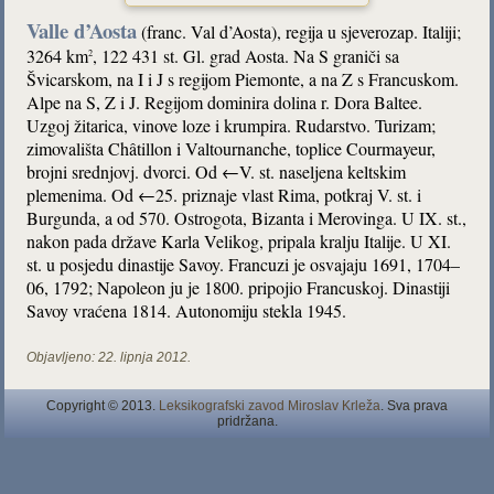
Valle d’Aosta
(franc. Val d’Aosta), regija u sjeverozap. Italiji;
3264 km
, 122 431 st. Gl. grad Aosta. Na S graniči sa
2
Švicarskom, na I i J s regijom Piemonte, a na Z s Francuskom.
Alpe na S, Z i J. Regijom dominira dolina r. Dora Baltee.
Uzgoj žitarica, vinove loze i krumpira. Rudarstvo. Turizam;
zimovališta Châtillon i Valtournanche, toplice Courmayeur,
brojni srednjovj. dvorci. Od ←V. st. naseljena keltskim
plemenima. Od ←25. priznaje vlast Rima, potkraj V. st. i
Burgunda, a od 570. Ostrogota, Bizanta i Merovinga. U IX. st.,
nakon pada države Karla Velikog, pripala kralju Italije. U XI.
st. u posjedu dinastije Savoy. Francuzi je osvajaju 1691, 1704–
06, 1792; Napoleon ju je 1800. pripojio Francuskoj. Dinastiji
Savoy vraćena 1814. Autonomiju stekla 1945.
Objavljeno:
22. lipnja 2012.
Copyright © 2013.
Leksikografski zavod Miroslav Krleža
. Sva prava
pridržana.