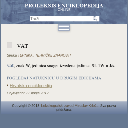
PROLEKSIS ENCIKLOPEDIJA
ONLINE
vat
Struka
TEHNIKA I TEHNIČKE ZNANOSTI
vat
, znak W, jedinica snage, izvedena jedinica SI. 1W = J/s.
POGLEDAJ NATUKNICU U DRUGIM EDICIJAMA:
Hrvatska enciklopedija
Objavljeno:
22. lipnja 2012.
Copyright © 2013.
Leksikografski zavod Miroslav Krleža
. Sva prava
pridržana.