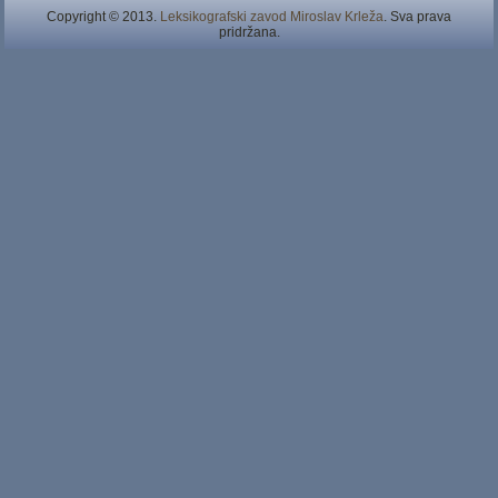
Copyright © 2013.
Leksikografski zavod Miroslav Krleža
. Sva prava
pridržana.