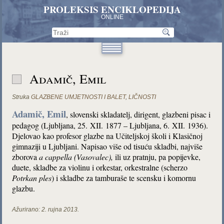
PROLEKSIS ENCIKLOPEDIJA
ONLINE
Adamič, Emil
Struka
GLAZBENE UMJETNOSTI I BALET
,
LIČNOSTI
Adamič, Emil
, slovenski skladatelj, dirigent, glazbeni pisac i
pedagog (Ljubljana, 25. XII. 1877 – Ljubljana, 6. XII. 1936).
Djelovao kao profesor glazbe na Učiteljskoj školi i Klasičnoj
gimnaziji u Ljubljani. Napisao više od tisuću skladbi, najviše
zborova
a cappella
(Vasovalec),
ili uz pratnju, pa popijevke,
duete, skladbe za violinu i orkestar, orkestralne (scherzo
Potrkan ples
) i skladbe za tamburaše te scensku i komornu
glazbu.
Ažurirano:
2. rujna 2013.